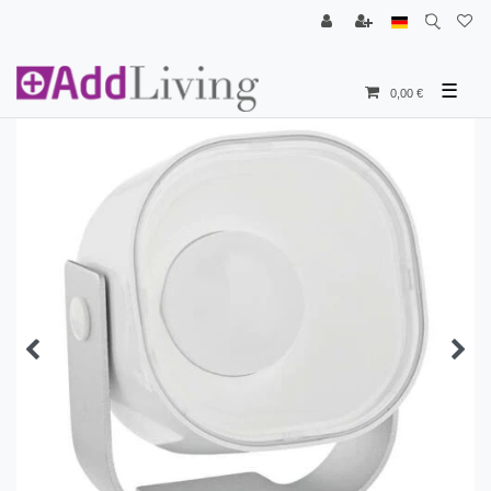
☰
0,00 €