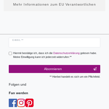
Mehr Informationen zum EU Verantwortlichen
Newsletter
E-MAIL **
Honig
Hiermit bestätige ich, dass ich die
Daten­schutz­erklärung
gelesen habe.
Meine Einwilligung kann ich jederzeit widerrufen.**
Abonnieren
** Hierbei handelt es sich um ein Pflichtfeld.
Folgen und
Fan werden