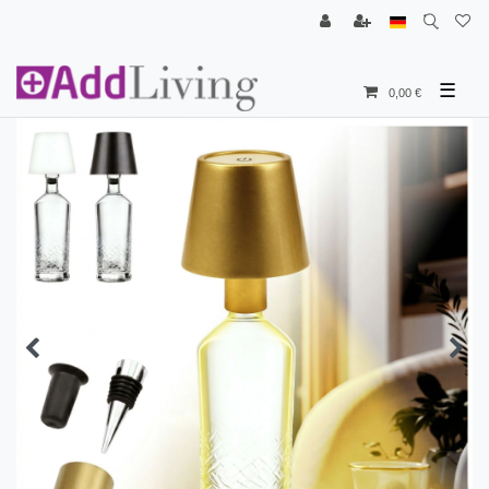
☰
0,00 €