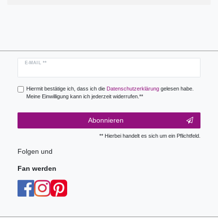
Newsletter
E-MAIL **
Honig
Hiermit bestätige ich, dass ich die
Daten­schutz­erklärung
gelesen habe.
Meine Einwilligung kann ich jederzeit widerrufen.**
Abonnieren
** Hierbei handelt es sich um ein Pflichtfeld.
Folgen und
Fan werden