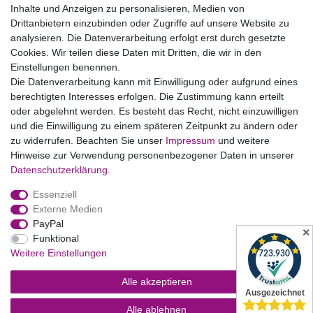
AGB
Inhalte und Anzeigen zu personalisieren, Medien von
Drittanbietern einzubinden oder Zugriffe auf unsere Website zu
Vertrag widerrufen
analysieren. Die Datenverarbeitung erfolgt erst durch gesetzte
Cookies. Wir teilen diese Daten mit Dritten, die wir in den
Einstellungen benennen.
B2BKunden
Die Datenverarbeitung kann mit Einwilligung oder aufgrund eines
berechtigten Interesses erfolgen. Die Zustimmung kann erteilt
oder abgelehnt werden. Es besteht das Recht, nicht einzuwilligen
Zum Händlerbereich
und die Einwilligung zu einem späteren Zeitpunkt zu ändern oder
zu widerrufen. Beachten Sie unser
Impressum
und weitere
PrivatKunden
Hinweise zur Verwendung personenbezogener Daten in unserer
Daten­schutz­erklärung
.
Neukundenanmeldung
Essenziell
Mein Konto
Externe Medien
PayPal
Zahlung & Versand
✕
Funktional
Weitere Einstellungen
Alle akzeptieren
Alle ablehnen