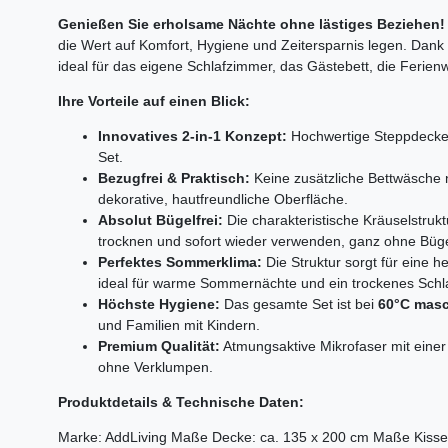
Genießen Sie erholsame Nächte ohne lästiges Beziehen!
die Wert auf Komfort, Hygiene und Zeitersparnis legen. Dan
ideal für das eigene Schlafzimmer, das Gästebett, die Feri
Ihre Vorteile auf einen Blick:
Innovatives 2-in-1 Konzept:
Hochwertige Steppdecke 
Set.
Bezugfrei & Praktisch:
Keine zusätzliche Bettwäsche nö
dekorative, hautfreundliche Oberfläche.
Absolut Bügelfrei:
Die charakteristische Kräuselstruk
trocknen und sofort wieder verwenden, ganz ohne Büge
Perfektes Sommerklima:
Die Struktur sorgt für eine h
ideal für warme Sommernächte und ein trockenes Schla
Höchste Hygiene:
Das gesamte Set ist bei
60°C mas
und Familien mit Kindern.
Premium Qualität:
Atmungsaktive Mikrofaser mit einer s
ohne Verklumpen.
Produktdetails & Technische Daten:
Marke: AddLiving Maße Decke: ca. 135 x 200 cm Maße Kissen