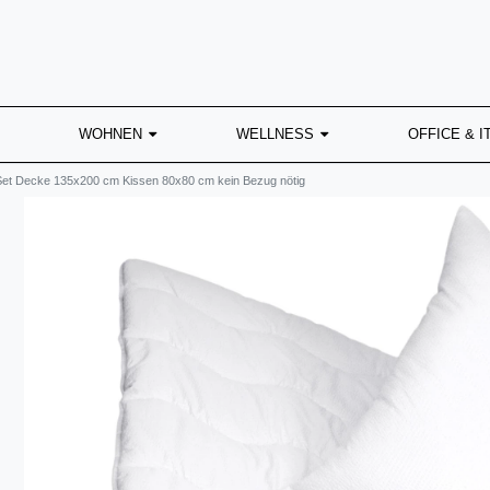
WOHNEN
WELLNESS
OFFICE & I
Set Decke 135x200 cm Kissen 80x80 cm kein Bezug nötig