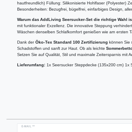
hautfreundlich) Füllung: Silikonisierte Hohlfaser (Polyester) Ze
Besonderheiten: Bezugfrei, bügelfrei, einfarbiges Design, alle
Warum das AddLiving Seersucker-Set die richtige Wahl is
mit funktionaler Exzellenz. Die innovative Steppung verhinde
Wäschen denselben Schlafkomfort genießen wie am ersten T
Dank der
Öko-Tex Standard 100 Zertifizierung
können Sie s
Schadstoffen und sanft zur Haut. Ob als leichte
Sommerbett
Setzen Sie auf Qualität, Stil und maximale Zeitersparnis mit A
Lieferumfang:
1x Seersucker Steppdecke (135x200 cm) 1x S
Newsletter
E-MAIL **