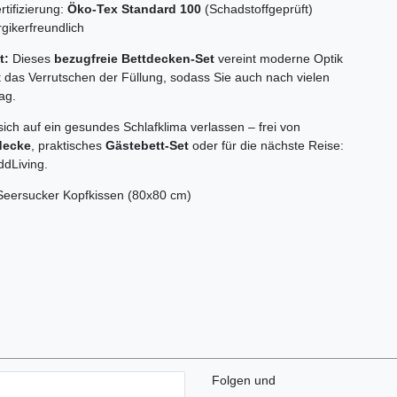
rtifizierung:
Öko-Tex Standard 100
(Schadstoffgeprüft)
rgikerfreundlich
t:
Dieses
bezugfreie Bettdecken-Set
vereint moderne Optik
rt das Verrutschen der Füllung, sodass Sie auch nach vielen
ag.
ich auf ein gesundes Schlafklima verlassen – frei von
decke
, praktisches
Gästebett-Set
oder für die nächste Reise:
ddLiving.
eersucker Kopfkissen (80x80 cm)
Folgen und