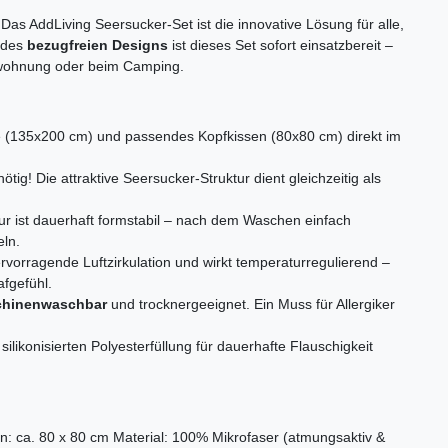
Das AddLiving Seersucker-Set ist die innovative Lösung für alle,
k des
bezugfreien Designs
ist dieses Set sofort einsatzbereit –
enwohnung oder beim Camping.
(135x200 cm) und passendes Kopfkissen (80x80 cm) direkt im
tig! Die attraktive Seersucker-Struktur dient gleichzeitig als
tur ist dauerhaft formstabil – nach dem Waschen einfach
ln.
ervorragende Luftzirkulation und wirkt temperaturregulierend –
fgefühl.
chinenwaschbar
und trocknergeeignet. Ein Muss für Allergiker
ilikonisierten Polyesterfüllung für dauerhafte Flauschigkeit
: ca. 80 x 80 cm Material: 100% Mikrofaser (atmungsaktiv &