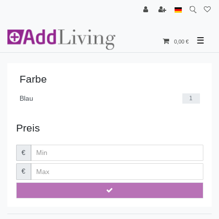
☰
0,00 €
Farbe
Blau
1
Preis
€
€