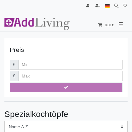
☰
0,00 €
Preis
€
€
Spezialkochtöpfe