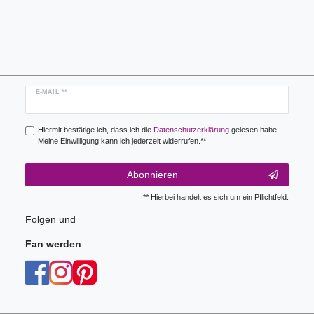
Newsletter
E-MAIL **
Honig
Hiermit bestätige ich, dass ich die
Daten­schutz­erklärung
gelesen habe.
Meine Einwilligung kann ich jederzeit widerrufen.**
Abonnieren
** Hierbei handelt es sich um ein Pflichtfeld.
Folgen und
Fan werden