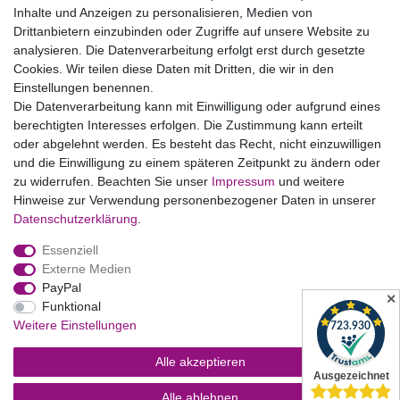
AGB
Inhalte und Anzeigen zu personalisieren, Medien von
Drittanbietern einzubinden oder Zugriffe auf unsere Website zu
Vertrag widerrufen
analysieren. Die Datenverarbeitung erfolgt erst durch gesetzte
Cookies. Wir teilen diese Daten mit Dritten, die wir in den
Einstellungen benennen.
B2BKunden
Die Datenverarbeitung kann mit Einwilligung oder aufgrund eines
berechtigten Interesses erfolgen. Die Zustimmung kann erteilt
oder abgelehnt werden. Es besteht das Recht, nicht einzuwilligen
Zum Händlerbereich
und die Einwilligung zu einem späteren Zeitpunkt zu ändern oder
zu widerrufen. Beachten Sie unser
Impressum
und weitere
PrivatKunden
Hinweise zur Verwendung personenbezogener Daten in unserer
Daten­schutz­erklärung
.
Neukundenanmeldung
Essenziell
Mein Konto
Externe Medien
PayPal
Zahlung & Versand
✕
Funktional
Weitere Einstellungen
Alle akzeptieren
Alle ablehnen