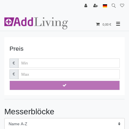
☰
0,00 €
Preis
€
€
Messerblöcke