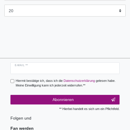
Newsletter
E-MAIL **
Honig
Hiermit bestätige ich, dass ich die
Daten­schutz­erklärung
gelesen habe.
Meine Einwilligung kann ich jederzeit widerrufen.**
Abonnieren
** Hierbei handelt es sich um ein Pflichtfeld.
Folgen und
Fan werden