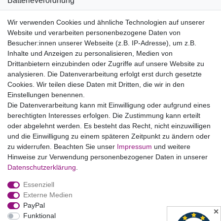
Batterieverordnung
Informationen zu Elektro- und Elektronikgeräten
Wir verwenden Cookies und ähnliche Technologien auf unserer
Website und verarbeiten personenbezogene Daten von
Bildnachweise
Besucher:innen unserer Webseite (z.B. IP-Adresse), um z.B.
AGB
Inhalte und Anzeigen zu personalisieren, Medien von
Drittanbietern einzubinden oder Zugriffe auf unsere Website zu
Vertrag widerrufen
analysieren. Die Datenverarbeitung erfolgt erst durch gesetzte
Cookies. Wir teilen diese Daten mit Dritten, die wir in den
Einstellungen benennen.
B2BKunden
Die Datenverarbeitung kann mit Einwilligung oder aufgrund eines
berechtigten Interesses erfolgen. Die Zustimmung kann erteilt
oder abgelehnt werden. Es besteht das Recht, nicht einzuwilligen
Zum Händlerbereich
und die Einwilligung zu einem späteren Zeitpunkt zu ändern oder
zu widerrufen. Beachten Sie unser
Impressum
und weitere
PrivatKunden
Hinweise zur Verwendung personenbezogener Daten in unserer
Daten­schutz­erklärung
.
Neukundenanmeldung
Essenziell
Mein Konto
Externe Medien
PayPal
Zahlung & Versand
✕
Funktional